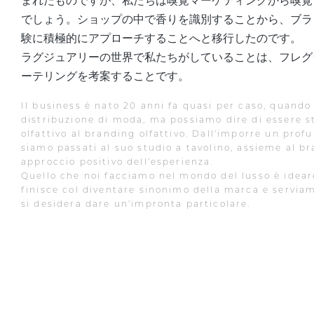
まれたものですが、私たちは嗅覚マーケティングから嗅覚
でしょう。ショップの中で香りを識別することから、ブラ
験に積極的にアプローチすることへと移行したのです。
ラグジュアリーの世界で私たちがしていることは、フレグ
ーテリングを考案することです。
Il business è nato 20 anni fa quasi per caso, quando 
distribuzione di moda, ma possiamo dire di essere s
olfattivo al branding olfattivo. Dall’imporre un prof
siamo passati al suo studio a tavolino, assieme al b
approccio positivo dell’esperienza.
Quello che noi facciamo nel mondo del lusso è idear
finisce col diventare sinonimo della marca e serviam
si desidera dare un’impronta particolare.