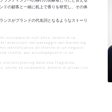
ブランディングへの移行の先駆者だったと言える
ンドの顧客と一緒に机上で香りを研究し、その体
ランスがブランドの代名詞となるようなストーリ
mi occupavo di tutt’altro, ovvero di la
tati precursori del passaggio dal marketing
umo identificativo all’interno di un negozio
rand cliente, per accompagnarlo in un
e uno storytelling dove una fragranza
o, anche se raramente, dimore di privati cui