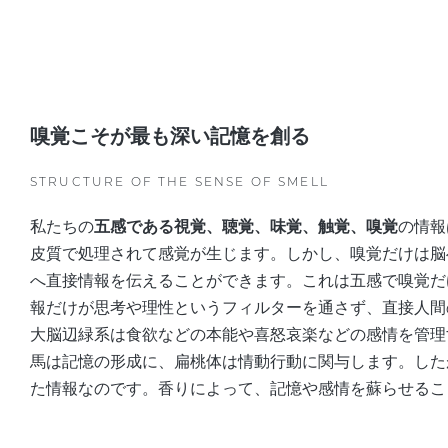
嗅覚こそが最も深い記憶を創る
STRUCTURE OF THE SENSE OF SMELL
私たちの
五感である視覚、聴覚、味覚、触覚、嗅覚
の情報
皮質で処理されて感覚が生じます。しかし、嗅覚だけは脳
へ直接情報を伝えることができます。これは五感で嗅覚だ
報だけが思考や理性というフィルターを通さず、直接人間
大脳辺緑系は食欲などの本能や喜怒哀楽などの感情を管理
馬は記憶の形成に、扁桃体は情動行動に関与します。した
た情報なのです。香りによって、記憶や感情を蘇らせるこ